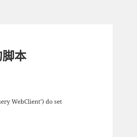
的脚本
uery WebClient’) do set