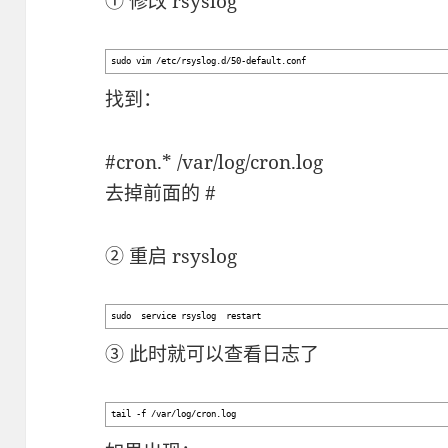
① 修改 rsyslog
sudo vim /etc/rsyslog.d/50-default.conf
找到：
#cron.* /var/log/cron.log
去掉前面的 #
② 重启 rsyslog
sudo service rsyslog restart
③ 此时就可以查看日志了
tail -f /var/log/cron.log