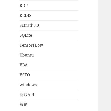
RDP
REDIS
Sctrath3.0
SQLite
TensorFLow
Ubuntu
VBA
VSTO
windows
新浪API
缠论