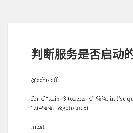
判断服务是否启动
@echo off
for /f “skip=3 tokens=4” %%i in (‘sc q
“zt=%%i” &goto :next
:next