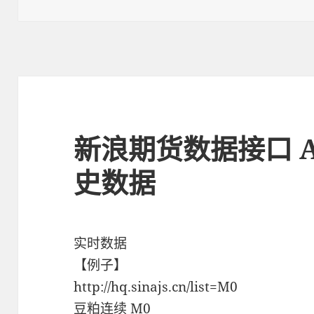
布
类
签
于
新浪期货数据接口 A
史数据
实时数据
【例子】
http://hq.sinajs.cn/list=M0
豆粕连续 M0