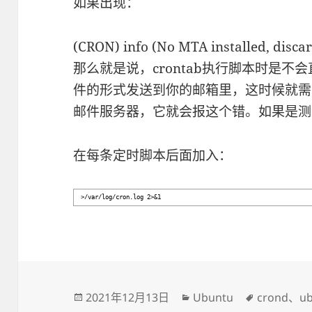
如果出现：
(CRON) info (No MTA installed, disca
那么就是说，crontab执行脚本时是
件的形式发送到你的邮箱里，这时候就需
邮件服务器，它就会报这个错。如果是测
在每条定时脚本后面加入：
>/var/log/cron.log 2>&1
发
2021年12月13日
分
Ubuntu
标
crond
、
u