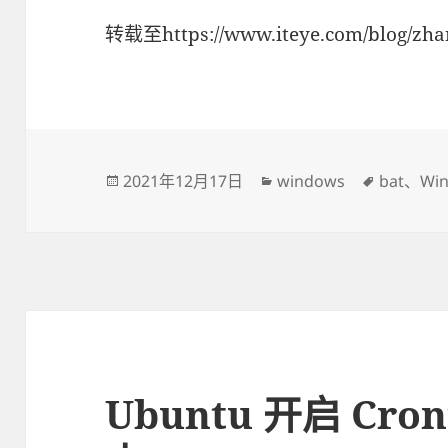
转载至https://www.iteye.com/blog/zh
发
2021年12月17日
分
windows
标
bat
、
Wi
布
类
签
于
Ubuntu 开启 Cr