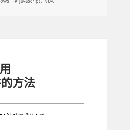
dows
标
javascript
、
VBA
签
使用
控件的方法
eate ActiveX via x86 mshta host