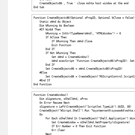
CreateObjectx86 , True ' close mshta host window at the end
End Sub
Function CreateObjectx86(Optional sProgID, Optional bClose = Fals
Static oWnd As Object
Dim bRunning As Boolean
#If Win64 Then
bRunning = InStr(TypeName(oWnd), "HTMLWindow") > 0
If bClose Then
If bRunning Then oWnd.Close
Exit Function
End If
If Not bRunning Then
Set oWnd = CreateWindow()
oWnd.execScript "Function CreateObjectx86(sProgID): Set Crea
End If
Set CreateObjectx86 = oWnd.CreateObjectx86(sProgID)
#Else
Set CreateObjectx86 = CreateObject("MSScriptControl.Script
#End If
End Function
Function CreateWindow()
Dim sSignature, oShellWnd, oProc
On Error Resume Next
sSignature = Left(CreateObject("Scriptlet.TypeLib").GUID, 38)
CreateObject("WScript.Shell").Run "%systemroot%\syswow64\mshta.exe
Do
For Each oShellWnd In CreateObject("Shell.Application").Wi
Set CreateWindow = oShellWnd.GetProperty(sSignature)
If Err.Number = 0 Then Exit Function
Err.Clear
Next