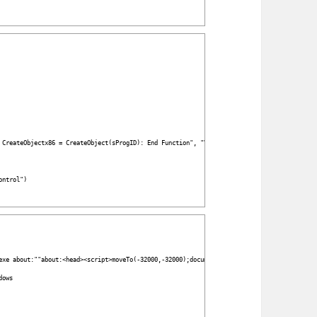
e)
teObjectx86 = CreateObject(sProgID): End Function", "VBScript"
Control")
 about:""about:<head><script>moveTo(-32000,-32000);document.title='x86Host'</script><hta
ndows