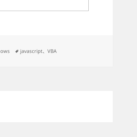
dows
标
javascript
、
VBA
签