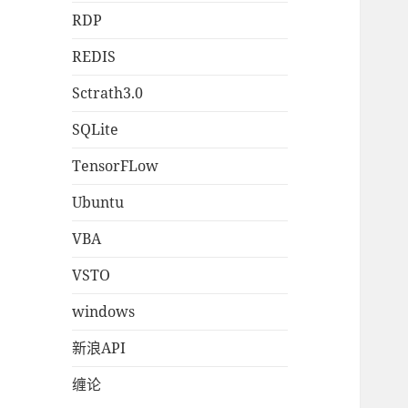
RDP
REDIS
Sctrath3.0
SQLite
TensorFLow
Ubuntu
VBA
VSTO
windows
新浪API
缠论