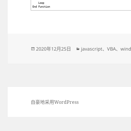
Loop
End Function
发
2020年12月25日
分
javascript
、
VBA
、
win
布
类
于
自豪地采用WordPress