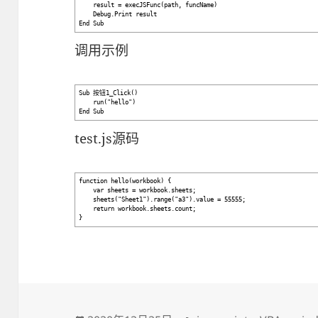
result = execJSFunc(path, funcName)
Debug.Print result
End Sub
调用示例
Sub 按钮1_Click()
run("hello")
End Sub
test.js源码
function hello(workbook) {
var sheets = workbook.sheets;
sheets("Sheet1").range("a3").value = 55555;
return workbook.sheets.count;
}