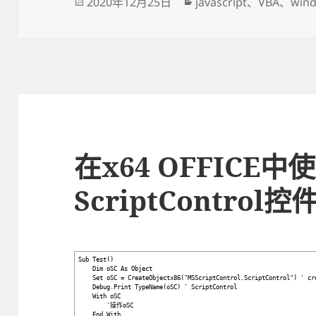
发
2020年12月25日
分
javascript
、
VBA
、
win
布
类
于
在x64 OFFICE中
ScriptControl
Sub Test()
Dim oSC As Object
Set oSC = CreateObjectx86("MSScriptControl.ScriptControl") ' cr
Debug.Print TypeName(oSC) ' ScriptControl
With oSC
'操作oSC
End With